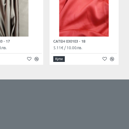
3 - 17
САТЕН 030103 - 18
0лв.
5.11€
/
10.00лв.
Купи