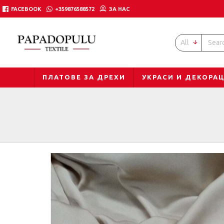
FACEBOOK
+359876588572
ЗА НАС
All
ПЛАТОВЕ ЗА ДРЕХИ
УКРАСИ И ДЕКОРА