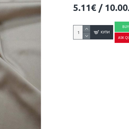
5.11€
/
10.00
BU
КУПИ
ASK Q