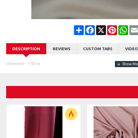
Share
Facebook
X
Pinterest
Wha
DESCRIPTION
REVIEWS
CUSTOM TABS
VIDEO
Ширина - 1.50 м