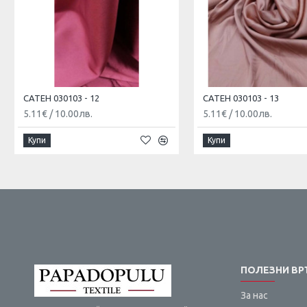
САТЕН 030103 - 12
САТЕН 030103 - 13
5.11€
/
10.00лв.
5.11€
/
10.00лв.
Купи
Купи
ПОЛЕЗНИ ВР
За нас