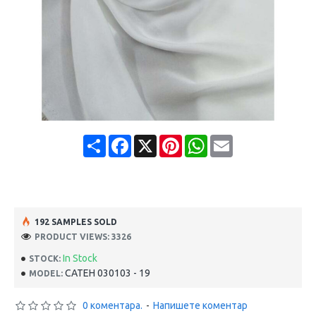
Share
Facebook
X
Pinterest
WhatsApp
Email
192 SAMPLES SOLD
PRODUCT VIEWS: 3326
In Stock
STOCK:
САТЕН 030103 - 19
MODEL:
0 коментара.
-
Напишете коментар